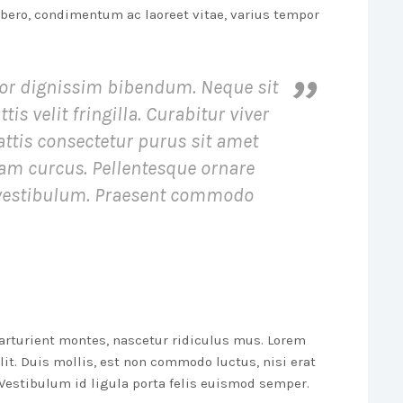
libero, condimentum ac laoreet vitae, varius tempor
tor dignissim bibendum. Neque sit
s velit fringilla. Curabitur viver
attis consectetur purus sit amet
am curcus. Pellentesque ornare
 vestibulum. Praesent commodo
arturient montes, nascetur ridiculus mus. Lorem
it. Duis mollis, est non commodo luctus, nisi erat
. Vestibulum id ligula porta felis euismod semper.