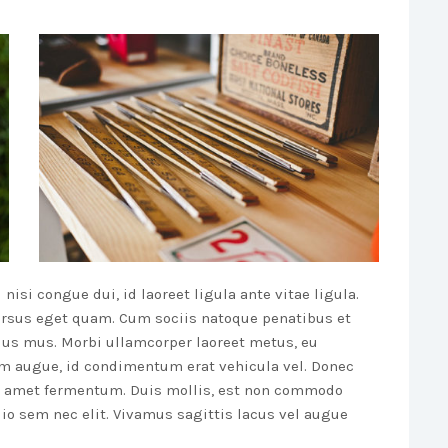
 nisi congue dui, id laoreet ligula ante vitae ligula.
ursus eget quam. Cum sociis natoque penatibus et
lus mus. Morbi ullamcorper laoreet metus, eu
m augue, id condimentum erat vehicula vel. Donec
it amet fermentum. Duis mollis, est non commodo
 odio sem nec elit. Vivamus sagittis lacus vel augue