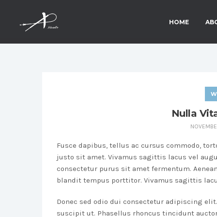
HOME
AB
W
Nulla Vit
NOVEMBER
Fusce dapibus, tellus ac cursus commodo, to
justo sit amet. Vivamus sagittis lacus vel aug
consectetur purus sit amet fermentum. Aenean
blandit tempus porttitor. Vivamus sagittis lac
Donec sed odio dui consectetur adipiscing elit.
suscipit ut. Phasellus rhoncus tincidunt auctor