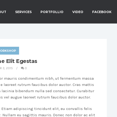
OUT
SERVICES
PORTFOLLIO
VIDEO
FACEBOOK
ORKSHOP
ae Elit Egestas
 3, 2015
0
rtor mauris condimentum nibh, ut fermentum massa
ue laoreet rutrum faucibus dolor auctor. Cras mattis
 lacinia bibendum nulla sed consectetur. Curabitur
us vel augue laoreet rutrum faucibus dolor auctor.
 Etiam adipiscing tincidunt elit, eu convallis felis
. Nullam eu sagittis mauris. Donec non dolor ac elit